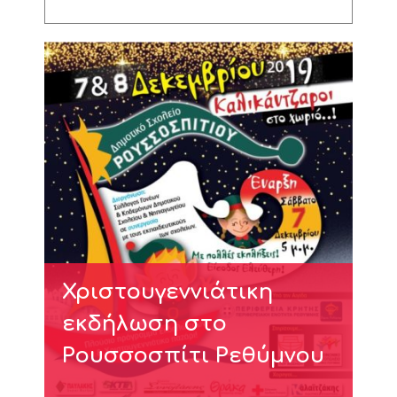
Χριστουγεννιάτικη
εκδήλωση στο
Ρουσσοσπίτι Ρεθύμνου