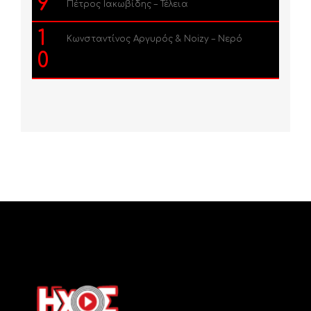
9
Πέτρος Ιακωβίδης – Τέλεια
1
Κωνσταντίνος Αργυρός & Noizy – Νερό
0