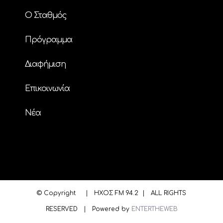
Ο Σταθμός
Πρόγραμμα
Διαφήμιση
Επικοινωνία
Nέα
© Copyright
| ΗΧΟΣ FM 94.2 | ALL RIGHTS
RESERVED | Powered by
ENTERTHEWEB