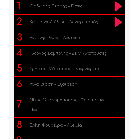
1
Θοδωρής Φέρρης – Είπες
2
Κατερίνα Λιόλιου – Λογαριασμός
3
Αντώνης Ρέμος – Δευτέρα
4
Γιώργος Σαμπάνης – Δε Μ’ Αγαπούσες
5
Χρήστος Μάστορας – Μαργαρίτα
6
Άννα Βίσση – Εξαίρεση
Νίκος Οικονομόπουλος – Όπου Κι Αν
7
Πας
8
Ελένη Φουρέιρα – Alleluia