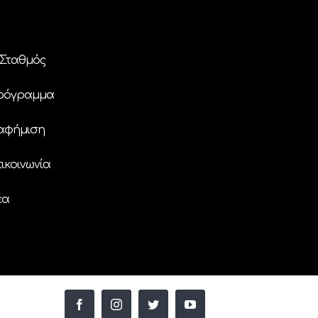
Σταθμός
ρόγραμμα
αφήμιση
ικοινωνία
έα
facebook
instagram
twitter
youtube