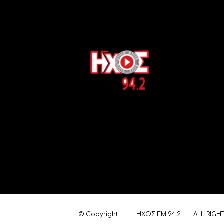
© Copyright
| ΗΧΟΣ FM 94.2 | ALL RIGH