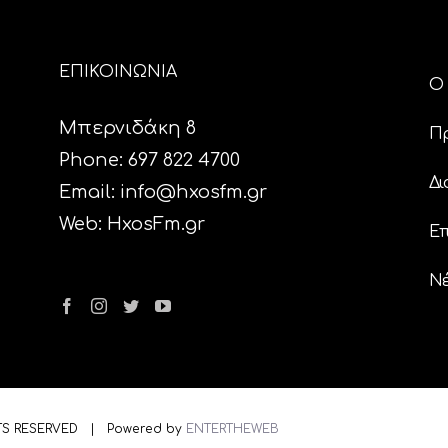
ΕΠΙΚΟΙΝΩΝΙΑ
Ο 
Μπερνιδάκη 8
Π
Phone: 697 822 4700
Δι
Email:
info@hxosfm.gr
Web:
HxosFm.gr
Επ
N
TS RESERVED | Powered by
ENTERTHEWEB