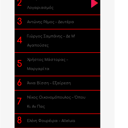
2
Λογαριασμός
3
Αντώνης Ρέμος – Δευτέρα
Γιώργος Σαμπάνης – Δε Μ’
4
Αγαπούσες
Χρήστος Μάστορας –
5
Μαργαρίτα
6
Άννα Βίσση – Εξαίρεση
Νίκος Οικονομόπουλος – Όπου
7
Κι Αν Πας
8
Ελένη Φουρέιρα – Alleluia