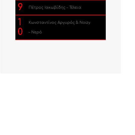
9
Πέτρος Ιακωβίδης – Τέλεια
1
Κωνσταντίνος Αργυρός & Noizy
0
– Νερό