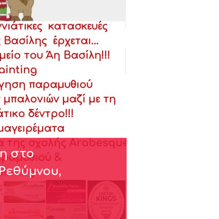
η στο
Ρεθύμνου,