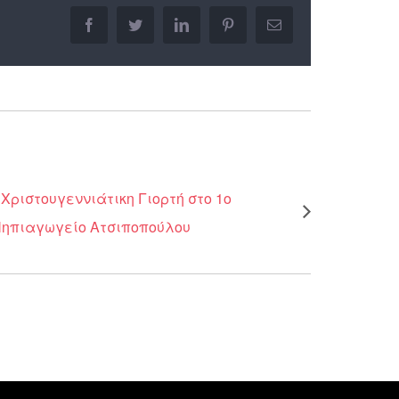
facebook
twitter
linkedin
pinterest
Email
Χριστουγεννιάτικη Γιορτή στο 1ο
ηπιαγωγείο Ατσιποπούλου