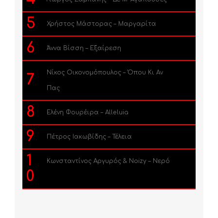
5
Χρήστος Μάστορας – Μαργαρίτα
6
Άννα Βίσση – Εξαίρεση
Νίκος Οικονομόπουλος – Όπου Κι Αν
7
Πας
8
Ελένη Φουρέιρα – Alleluia
9
Πέτρος Ιακωβίδης – Τέλεια
1
Κωνσταντίνος Αργυρός & Noizy – Νερό
0