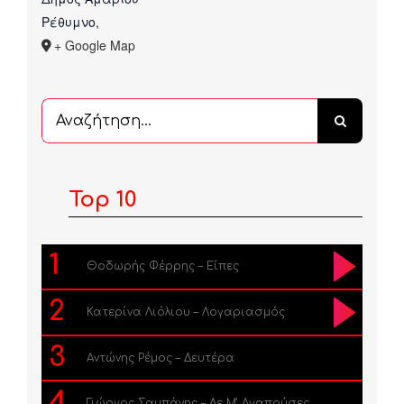
Ρέθυμνο
,
+ Google Map
Αναζήτηση
...
Top 10
1
Θοδωρής Φέρρης – Είπες
2
Κατερίνα Λιόλιου – Λογαριασμός
3
Αντώνης Ρέμος – Δευτέρα
4
Γιώργος Σαμπάνης – Δε Μ’ Αγαπούσες