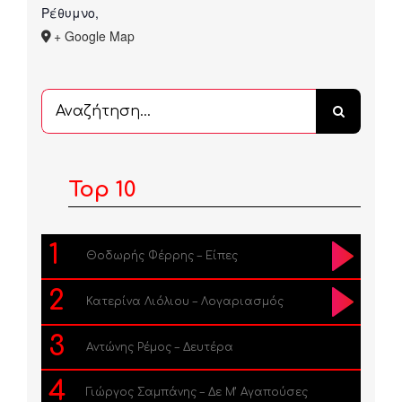
Ρέθυμνο
,
+ Google Map
Αναζήτηση
...
Top 10
1
Θοδωρής Φέρρης – Είπες
2
Κατερίνα Λιόλιου – Λογαριασμός
3
Αντώνης Ρέμος – Δευτέρα
4
Γιώργος Σαμπάνης – Δε Μ’ Αγαπούσες