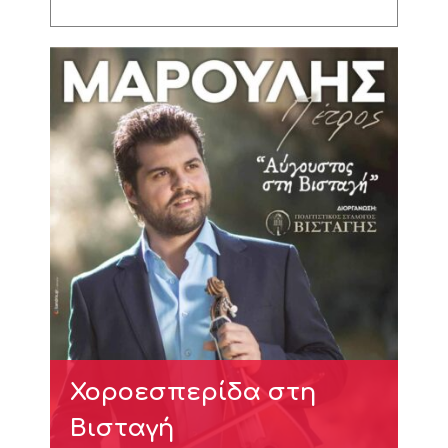
Χοροεσπερίδα στη
Βισταγή