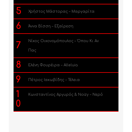
5
Χρήστος Μάστορας – Μαργαρίτα
6
Άννα Βίσση – Εξαίρεση
Νίκος Οικονομόπουλος – Όπου Κι Αν
7
Πας
8
Ελένη Φουρέιρα – Alleluia
9
Πέτρος Ιακωβίδης – Τέλεια
1
Κωνσταντίνος Αργυρός & Noizy – Νερό
0