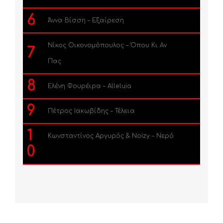
6
Άννα Βίσση – Εξαίρεση
Νίκος Οικονομόπουλος – Όπου Κι Αν
7
Πας
8
Ελένη Φουρέιρα – Alleluia
9
Πέτρος Ιακωβίδης – Τέλεια
1
Κωνσταντίνος Αργυρός & Noizy – Νερό
0