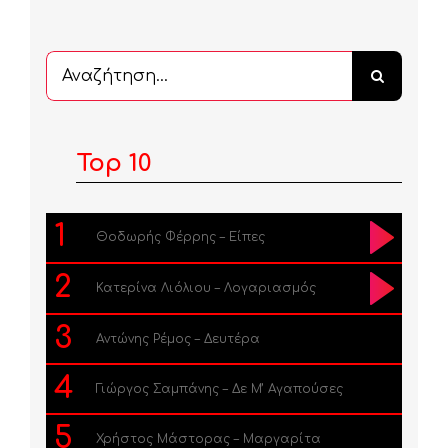
Αναζήτηση
...
Top 10
1
Θοδωρής Φέρρης – Είπες
2
Κατερίνα Λιόλιου – Λογαριασμός
3
Αντώνης Ρέμος – Δευτέρα
4
Γιώργος Σαμπάνης – Δε Μ’ Αγαπούσες
5
Χρήστος Μάστορας – Μαργαρίτα