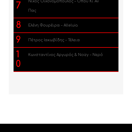
Νίκος Οικονομόπουλος – Όπου Κι Αν
7
Πας
8
Ελένη Φουρέιρα – Alleluia
9
Πέτρος Ιακωβίδης – Τέλεια
1
Κωνσταντίνος Αργυρός & Noizy – Νερό
0