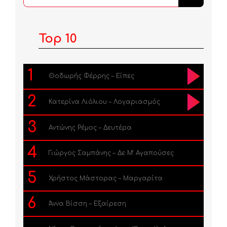
...
Top 10
1
Θοδωρής Φέρρης – Είπες
2
Κατερίνα Λιόλιου – Λογαριασμός
3
Αντώνης Ρέμος – Δευτέρα
4
Γιώργος Σαμπάνης – Δε Μ’ Αγαπούσες
5
Χρήστος Μάστορας – Μαργαρίτα
6
Άννα Βίσση – Εξαίρεση