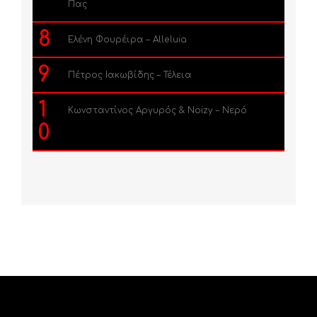
Πας
8
Ελένη Φουρέιρα – Alleluia
9
Πέτρος Ιακωβίδης – Τέλεια
1
Κωνσταντίνος Αργυρός & Noizy – Νερό
0