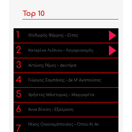
Top 10
1
Θοδωρής Φέρρης – Είπες
2
Κατερίνα Λιόλιου – Λογαριασμός
3
Αντώνης Ρέμος – Δευτέρα
4
Γιώργος Σαμπάνης – Δε Μ’ Αγαπούσες
5
Χρήστος Μάστορας – Μαργαρίτα
6
Άννα Βίσση – Εξαίρεση
Νίκος Οικονομόπουλος – Όπου Κι Αν
7