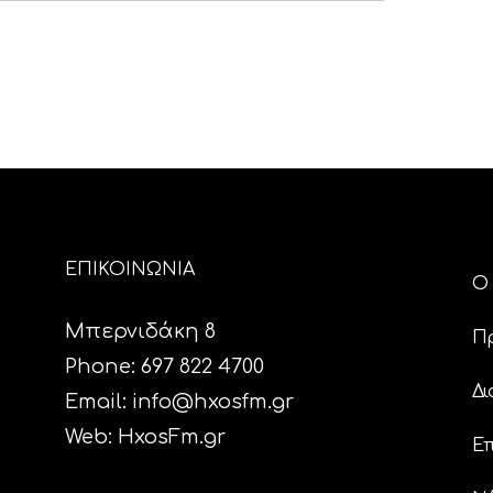
ΕΠΙΚΟΙΝΩΝΙΑ
Ο 
Μπερνιδάκη 8
Π
Phone: 697 822 4700
Δι
Email:
info@hxosfm.gr
Web:
HxosFm.gr
Επ