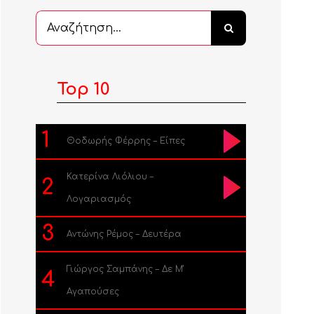
Αναζήτηση
...
Top 10
1
Θοδωρής Φέρρης – Είπες
Κατερίνα Λιόλιου –
2
Λογαριασμός
3
Αντώνης Ρέμος – Δευτέρα
Γιώργος Σαμπάνης – Δε Μ’
4
Αγαπούσες