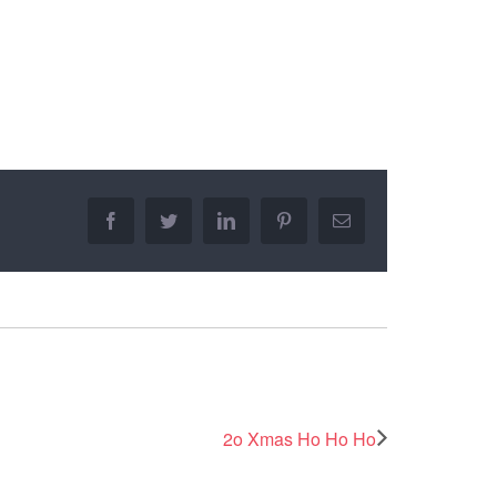
facebook
twitter
linkedin
pinterest
Email
2o Xmas Ho Ho Ho