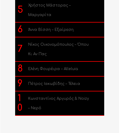
Χρήστος Μάστορας –
5
Μαργαρίτα
6
Άννα Βίσση – Εξαίρεση
Νίκος Οικονομόπουλος – Όπου
7
Κι Αν Πας
8
Ελένη Φουρέιρα – Alleluia
9
Πέτρος Ιακωβίδης – Τέλεια
1
Κωνσταντίνος Αργυρός & Noizy
0
– Νερό