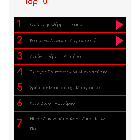
Top 10
1
Θοδωρής Φέρρης – Είπες
2
Κατερίνα Λιόλιου – Λογαριασμός
3
Αντώνης Ρέμος – Δευτέρα
4
Γιώργος Σαμπάνης – Δε Μ’ Αγαπούσες
5
Χρήστος Μάστορας – Μαργαρίτα
6
Άννα Βίσση – Εξαίρεση
Νίκος Οικονομόπουλος – Όπου Κι Αν
7
Πας