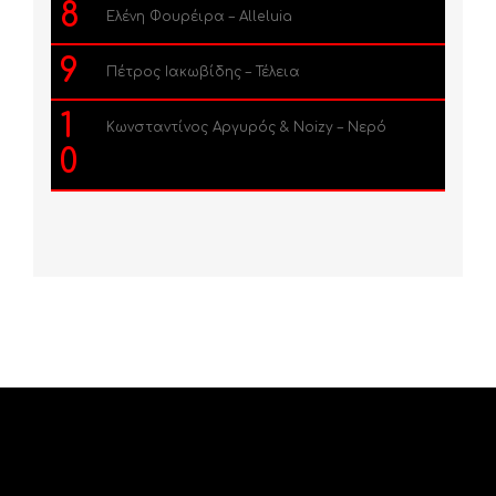
8
Ελένη Φουρέιρα – Alleluia
9
Πέτρος Ιακωβίδης – Τέλεια
1
Κωνσταντίνος Αργυρός & Noizy – Νερό
0