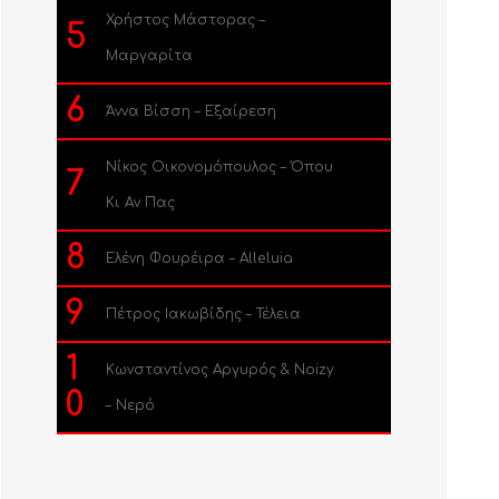
Χρήστος Μάστορας –
5
Μαργαρίτα
6
Άννα Βίσση – Εξαίρεση
Νίκος Οικονομόπουλος – Όπου
7
Κι Αν Πας
8
Ελένη Φουρέιρα – Alleluia
9
Πέτρος Ιακωβίδης – Τέλεια
1
Κωνσταντίνος Αργυρός & Noizy
0
– Νερό