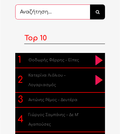
Αναζήτηση
...
Top 10
1
Θοδωρής Φέρρης – Είπες
Κατερίνα Λιόλιου –
2
Λογαριασμός
3
Αντώνης Ρέμος – Δευτέρα
Γιώργος Σαμπάνης – Δε Μ’
4
Αγαπούσες