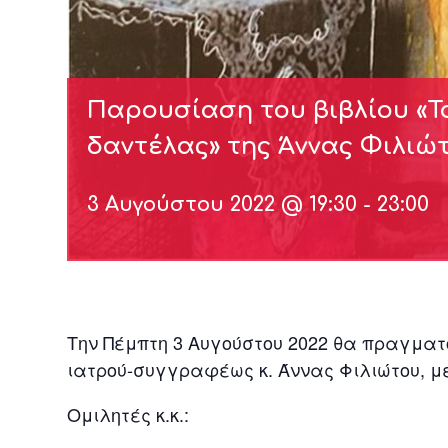
Παρουσίαση του βιβλίου «Το
δαντέλας» της Άννας Φιλιώ
3 Αυγούστου 2022 @ 19:30
-
23:00
Την Πέμπτη 3 Αυγούστου 2022 θα πραγματο
ιατρού-συγγραφέως κ. Άννας Φιλιώτου, με
Ομιλητές κ.κ.: