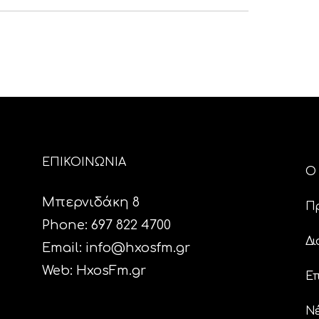
ΕΠΙΚΟΙΝΩΝΙΑ
Ο 
Μπερνιδάκη 8
Π
Phone: 697 822 4700
Δι
Email:
info@hxosfm.gr
Web:
HxosFm.gr
Επ
N