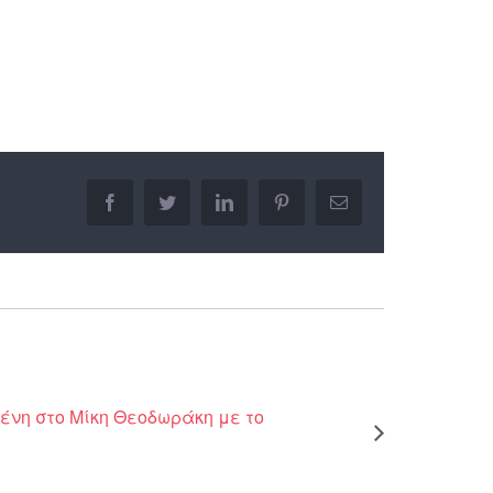
facebook
twitter
linkedin
pinterest
Email
νη στο Μίκη Θεοδωράκη με το