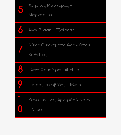
Χρήστος Μάστορας –
5
Μαργαρίτα
6
Άννα Βίσση – Εξαίρεση
Νίκος Οικονομόπουλος – Όπου
7
Κι Αν Πας
8
Ελένη Φουρέιρα – Alleluia
9
Πέτρος Ιακωβίδης – Τέλεια
1
Κωνσταντίνος Αργυρός & Noizy
0
– Νερό