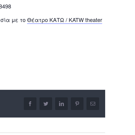
8498
σία με το
Θέατρο ΚΑΤΩ / KATW theater
facebook
twitter
linkedin
pinterest
Email