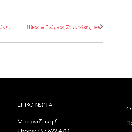
ιώνει
Νίκος & Γιώργος Στρατάκης live
ΕΠΙΚΟΙΝΩΝΙΑ
Ο 
Μπερνιδάκη 8
Π
Phone: 697 822 4700