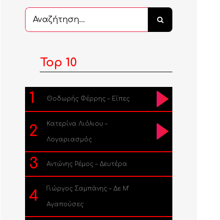
Αναζήτηση
...
Top 10
1
Θοδωρής Φέρρης – Είπες
Κατερίνα Λιόλιου –
2
Λογαριασμός
3
Αντώνης Ρέμος – Δευτέρα
Γιώργος Σαμπάνης – Δε Μ’
4
Αγαπούσες