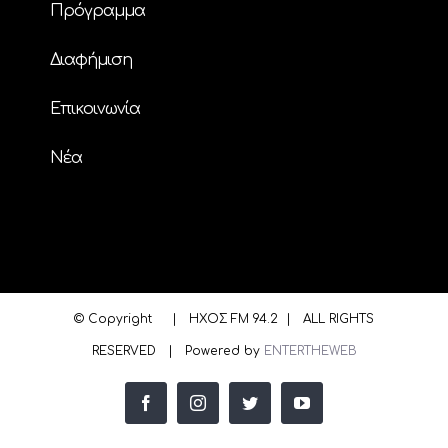
Πρόγραμμα
Διαφήμιση
Επικοινωνία
Nέα
© Copyright
| ΗΧΟΣ FM 94.2 | ALL RIGHTS
RESERVED | Powered by
ENTERTHEWEB
facebook
instagram
twitter
youtube