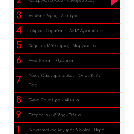
2
Κατερίνα Λιόλιου – Λογαριασμός
3
Αντώνης Ρέμος – Δευτέρα
4
Γιώργος Σαμπάνης – Δε Μ’ Αγαπούσες
5
Χρήστος Μάστορας – Μαργαρίτα
6
Άννα Βίσση – Εξαίρεση
Νίκος Οικονομόπουλος – Όπου Κι Αν
7
Πας
8
Ελένη Φουρέιρα – Alleluia
9
Πέτρος Ιακωβίδης – Τέλεια
1
Κωνσταντίνος Αργυρός & Noizy – Νερό