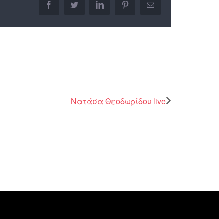
facebook
twitter
linkedin
pinterest
Email
Νατάσα Θεοδωρίδου live