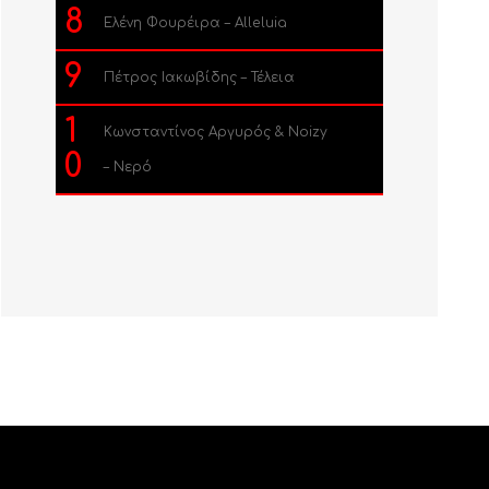
8
Ελένη Φουρέιρα – Alleluia
9
Πέτρος Ιακωβίδης – Τέλεια
1
Κωνσταντίνος Αργυρός & Noizy
0
– Νερό