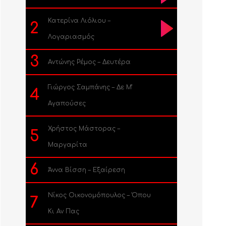
Κατερίνα Λιόλιου –
2
Λογαριασμός
3
Αντώνης Ρέμος – Δευτέρα
Γιώργος Σαμπάνης – Δε Μ’
4
Αγαπούσες
Χρήστος Μάστορας –
5
Μαργαρίτα
6
Άννα Βίσση – Εξαίρεση
Νίκος Οικονομόπουλος – Όπου
7
Κι Αν Πας