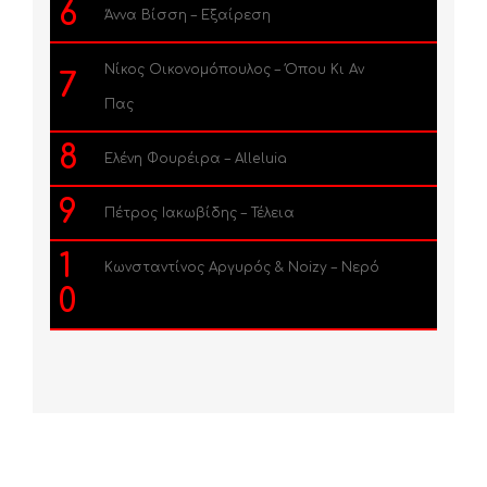
6
Άννα Βίσση – Εξαίρεση
Νίκος Οικονομόπουλος – Όπου Κι Αν
7
Πας
8
Ελένη Φουρέιρα – Alleluia
9
Πέτρος Ιακωβίδης – Τέλεια
1
Κωνσταντίνος Αργυρός & Noizy – Νερό
0