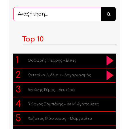
Αναζήτηση
...
Top 10
1
Θοδωρής Φέρρης – Είπες
2
Κατερίνα Λιόλιου – Λογαριασμός
3
Αντώνης Ρέμος – Δευτέρα
4
Γιώργος Σαμπάνης – Δε Μ’ Αγαπούσες
5
Χρήστος Μάστορας – Μαργαρίτα