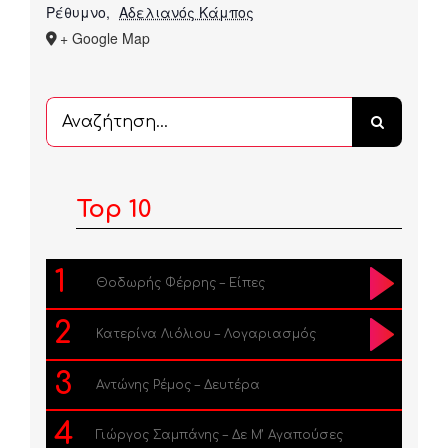
Ρέθυμνο
,
Αδελιανός Κάμπος
+ Google Map
Αναζήτηση
...
Top 10
1
Θοδωρής Φέρρης – Είπες
2
Κατερίνα Λιόλιου – Λογαριασμός
3
Αντώνης Ρέμος – Δευτέρα
4
Γιώργος Σαμπάνης – Δε Μ’ Αγαπούσες