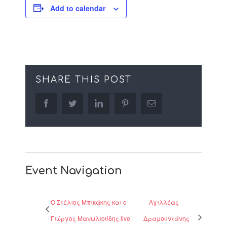
Add to calendar
SHARE THIS POST
facebook
twitter
linkedin
pinterest
Email
Event Navigation
O Στέλιος Μπικάκης και ο
Αχιλλέας
Γιώργος Μανωλιούδης live
Δραμουντάνης