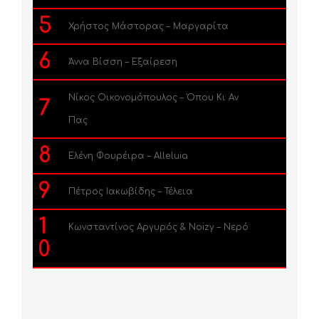
5
Χρήστος Μάστορας – Μαργαρίτα
6
Άννα Βίσση – Εξαίρεση
Νίκος Οικονομόπουλος – Όπου Κι Αν
7
Πας
8
Ελένη Φουρέιρα – Alleluia
9
Πέτρος Ιακωβίδης – Τέλεια
1
Κωνσταντίνος Αργυρός & Noizy – Νερό
0