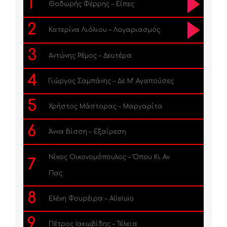
1
Θοδωρής Φέρρης – Είπες
2
Κατερίνα Λιόλιου – Λογαριασμός
3
Αντώνης Ρέμος – Δευτέρα
4
Γιώργος Σαμπάνης – Δε Μ’ Αγαπούσες
5
Χρήστος Μάστορας – Μαργαρίτα
6
Άννα Βίσση – Εξαίρεση
Νίκος Οικονομόπουλος – Όπου Κι Αν
7
Πας
8
Ελένη Φουρέιρα – Alleluia
9
Πέτρος Ιακωβίδης – Τέλεια