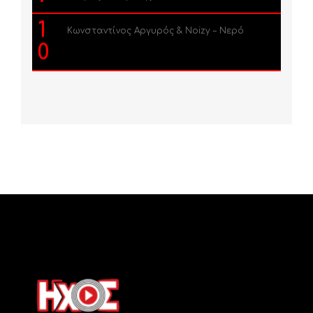
1
Κωνσταντίνος Αργυρός & Noizy – Νερό
0