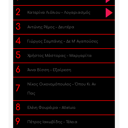
2
Κατερίνα Λιόλιου – Λογαριασμός
3
Αντώνης Ρέμος – Δευτέρα
4
Γιώργος Σαμπάνης – Δε Μ’ Αγαπούσες
5
Χρήστος Μάστορας – Μαργαρίτα
6
Άννα Βίσση – Εξαίρεση
Νίκος Οικονομόπουλος – Όπου Κι Αν
7
Πας
8
Ελένη Φουρέιρα – Alleluia
9
Πέτρος Ιακωβίδης – Τέλεια