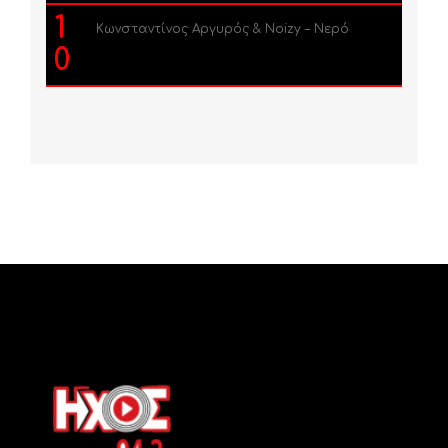
1
Κωνσταντίνος Αργυρός & Noizy – Νερό
0