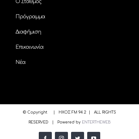
Ο Σταθμός
Πρόγραμμα
Διαφήμιση
Επικοινωνία
Nέα
© Copyright
| ΗΧΟΣ FM 94.2 | ALL RIGHTS
RESERVED | Powered by
ENTERTHEWEB
facebook
instagram
twitter
youtube