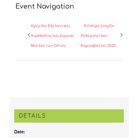
Event Navigation
Ημερίδα Εθελοντικής
Επίσημη έναρξη
Αιμοδοσίας και δωρεάς
Ρεθεμνιώτικου
Μυελού των Οστών
Καρναβαλιού 2020
DETAILS
Date: