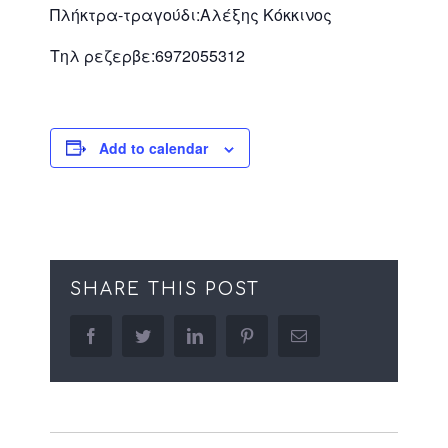
Πλήκτρα-τραγούδι:Αλέξης Κόκκινος
Τηλ ρεζερβε:6972055312
Add to calendar
SHARE THIS POST
facebook
twitter
linkedin
pinterest
Email