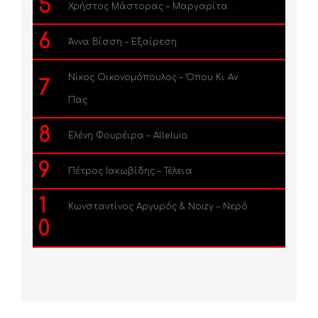
5
Χρήστος Μάστορας – Μαργαρίτα
6
Άννα Βίσση – Εξαίρεση
Νίκος Οικονομόπουλος – Όπου Κι Αν
7
Πας
8
Ελένη Φουρέιρα – Alleluia
9
Πέτρος Ιακωβίδης – Τέλεια
1
Κωνσταντίνος Αργυρός & Noizy – Νερό
0