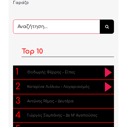
Γαράζο
Αναζήτηση
...
Top 10
1
Θοδωρής Φέρρης – Είπες
2
Κατερίνα Λιόλιου – Λογαριασμός
3
Αντώνης Ρέμος – Δευτέρα
4
Γιώργος Σαμπάνης – Δε Μ’ Αγαπούσες