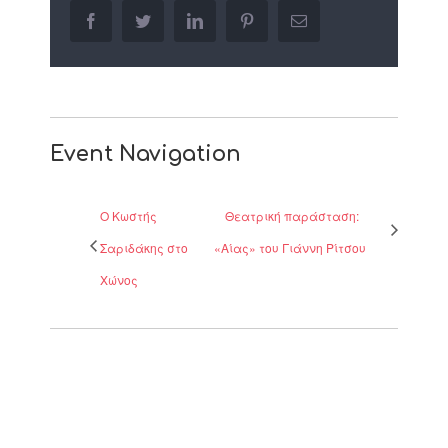
facebook
twitter
linkedin
pinterest
Email
Event Navigation
Ο Κωστής
Θεατρική παράσταση:
Σαριδάκης στο
«Αίας» του Γιάννη Ρίτσου
Χώνος