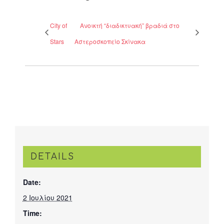
City of
Ανοικτή “διαδικτυακή” βραδιά στο
Stars
Αστεροσκοπείο Σκίνακα
DETAILS
Date:
2 Ιουλίου 2021
Time: