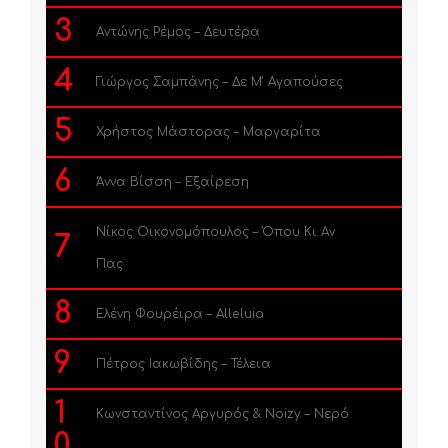
3
Αντώνης Ρέμος – Δευτέρα
4
Γιώργος Σαμπάνης – Δε Μ’ Αγαπούσες
5
Χρήστος Μάστορας – Μαργαρίτα
6
Άννα Βίσση – Εξαίρεση
Νίκος Οικονομόπουλος – Όπου Κι Αν
7
Πας
8
Ελένη Φουρέιρα – Alleluia
9
Πέτρος Ιακωβίδης – Τέλεια
1
Κωνσταντίνος Αργυρός & Noizy – Νερό
0