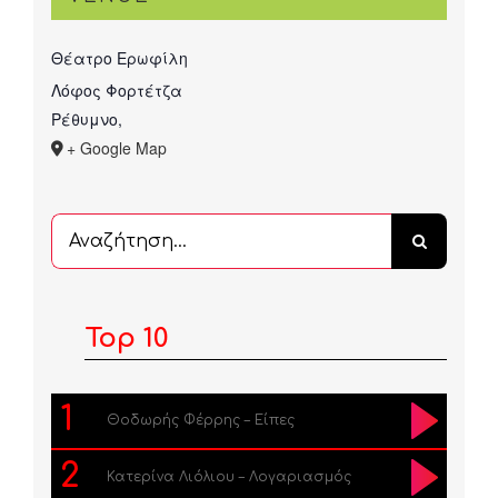
Θέατρο Ερωφίλη
Λόφος Φορτέτζα
Ρέθυμνο
,
+ Google Map
Αναζήτηση
...
Top 10
1
Θοδωρής Φέρρης – Είπες
2
Κατερίνα Λιόλιου – Λογαριασμός