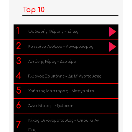
Top 10
1
Θοδωρής Φέρρης – Είπες
2
Κατερίνα Λιόλιου – Λογαριασμός
3
Αντώνης Ρέμος – Δευτέρα
4
Γιώργος Σαμπάνης – Δε Μ’ Αγαπούσες
5
Χρήστος Μάστορας – Μαργαρίτα
6
Άννα Βίσση – Εξαίρεση
Νίκος Οικονομόπουλος – Όπου Κι Αν
7
Πας