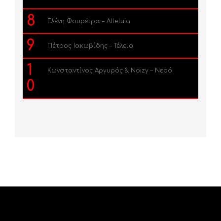
8
Ελένη Φουρέιρα – Alleluia
9
Πέτρος Ιακωβίδης – Τέλεια
1
Κωνσταντίνος Αργυρός & Noizy – Νερό
0