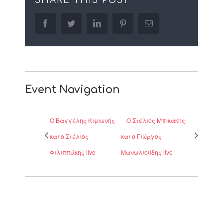
SHARE THIS POST
facebook
twitter
linkedin
pinterest
Email
Event Navigation
Ο Βαγγέλης Κιμιωνής
O Στέλιος Μπικάκης
και ο Στέλιος
και ο Γιώργος
Φιλιππάκης live
Μανωλιούδης live