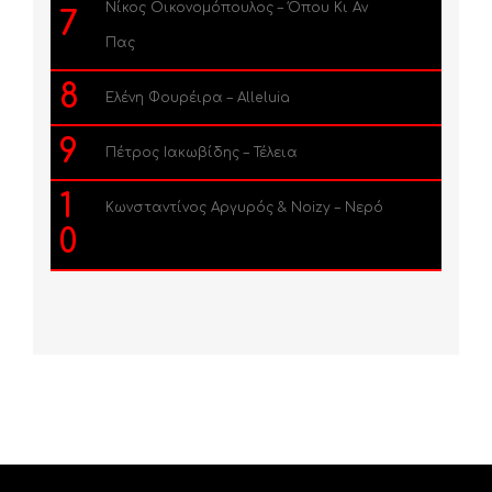
Νίκος Οικονομόπουλος – Όπου Κι Αν
7
Πας
8
Ελένη Φουρέιρα – Alleluia
9
Πέτρος Ιακωβίδης – Τέλεια
1
Κωνσταντίνος Αργυρός & Noizy – Νερό
0