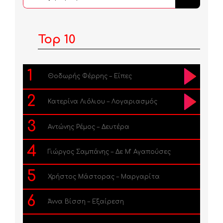
...
Top 10
1
Θοδωρής Φέρρης – Είπες
2
Κατερίνα Λιόλιου – Λογαριασμός
3
Αντώνης Ρέμος – Δευτέρα
4
Γιώργος Σαμπάνης – Δε Μ’ Αγαπούσες
5
Χρήστος Μάστορας – Μαργαρίτα
6
Άννα Βίσση – Εξαίρεση