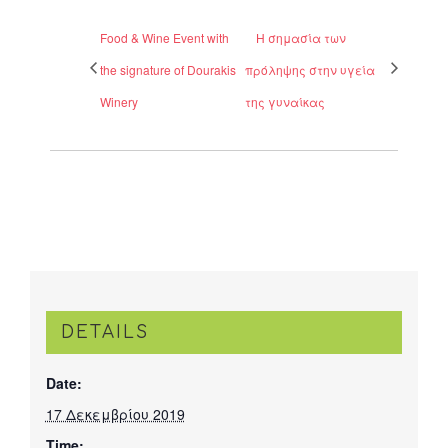
Food & Wine Event with
H σημασία των
the signature of Dourakis
πρόληψης στην υγεία
Winery
της γυναίκας
DETAILS
Date:
17 Δεκεμβρίου 2019
Time: