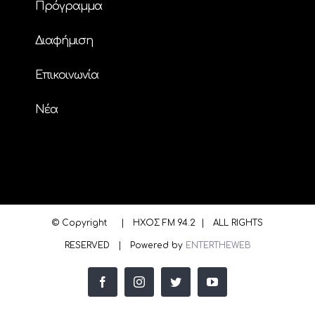
Πρόγραμμα
Διαφήμιση
Επικοινωνία
Nέα
© Copyright
| ΗΧΟΣ FM 94.2 | ALL RIGHTS
RESERVED | Powered by
ENTERTHEWEB
facebook
instagram
twitter
youtube