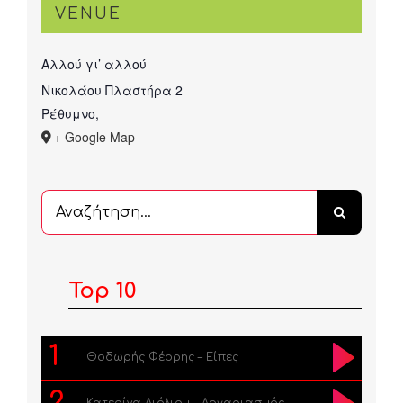
VENUE
Αλλού γι’ αλλού
Νικολάου Πλαστήρα 2
Ρέθυμνο
,
+ Google Map
Αναζήτηση
...
Top 10
1
Θοδωρής Φέρρης – Είπες
2
Κατερίνα Λιόλιου – Λογαριασμός