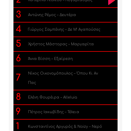
3
Αντώνης Ρέμος – Δευτέρα
4
Γιώργος Σαμπάνης – Δε Μ’ Αγαπούσες
5
Χρήστος Μάστορας – Μαργαρίτα
6
Άννα Βίσση – Εξαίρεση
Νίκος Οικονομόπουλος – Όπου Κι Αν
7
Πας
8
Ελένη Φουρέιρα – Alleluia
9
Πέτρος Ιακωβίδης – Τέλεια
1
Κωνσταντίνος Αργυρός & Noizy – Νερό