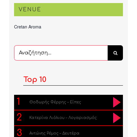
VENUE
Cretan Aroma
Αναζήτηση
...
Top 10
1
Θοδωρής Φέρρης – Είπες
2
Κατερίνα Λιόλιου – Λογαριασμός
3
Αντώνης Ρέμος – Δευτέρα