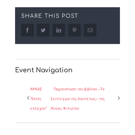
SHARE THIS POST
facebook
twitter
linkedin
pinterest
Email
Event Navigation
ΑΡΚΑΣ
Παρουσίαση του βιβλίου «Το
“Εκτός
ξετύλιγμα της δαντέλας» της
ελέγχου”
Άννας Φιλιώτου