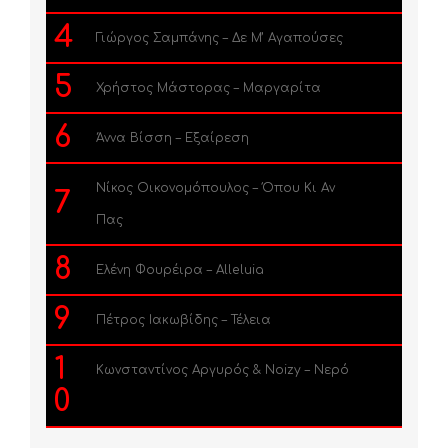
4
Γιώργος Σαμπάνης – Δε Μ’ Αγαπούσες
5
Χρήστος Μάστορας – Μαργαρίτα
6
Άννα Βίσση – Εξαίρεση
Νίκος Οικονομόπουλος – Όπου Κι Αν
7
Πας
8
Ελένη Φουρέιρα – Alleluia
9
Πέτρος Ιακωβίδης – Τέλεια
1
Κωνσταντίνος Αργυρός & Noizy – Νερό
0