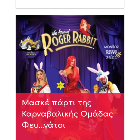
Μασκέ πάρτι της
Καρναβαλικής Ομάδας
Φευ…γάτοι