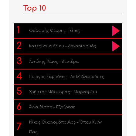
Top 10
1
Θοδωρής Φέρρης – Είπες
2
Κατερίνα Λιόλιου – Λογαριασμός
3
Αντώνης Ρέμος – Δευτέρα
4
Γιώργος Σαμπάνης – Δε Μ’ Αγαπούσες
5
Χρήστος Μάστορας – Μαργαρίτα
6
Άννα Βίσση – Εξαίρεση
Νίκος Οικονομόπουλος – Όπου Κι Αν
7
Πας