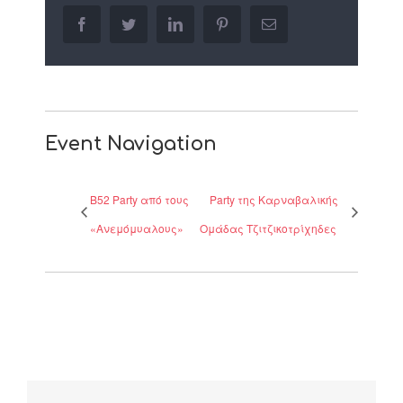
facebook
twitter
linkedin
pinterest
Email
Event Navigation
B52 Party από τους
Party της Καρναβαλικής
«Ανεμόμυαλους»
Ομάδας Τζιτζικοτρίχηδες