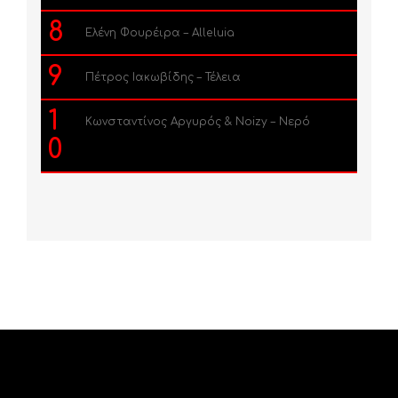
8
Ελένη Φουρέιρα – Alleluia
9
Πέτρος Ιακωβίδης – Τέλεια
1
Κωνσταντίνος Αργυρός & Noizy – Νερό
0