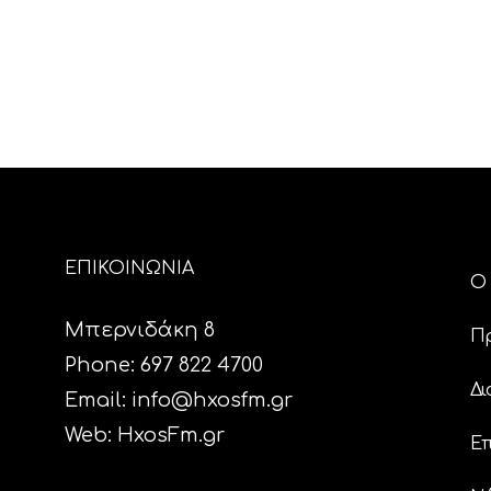
ΕΠΙΚΟΙΝΩΝΙΑ
Ο 
Μπερνιδάκη 8
Π
Phone: 697 822 4700
Δι
Email:
info@hxosfm.gr
Web:
HxosFm.gr
Επ