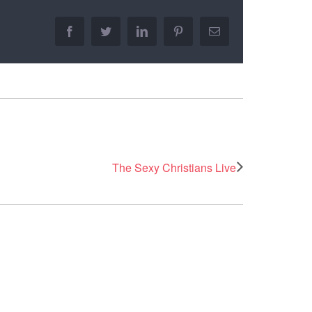
facebook
twitter
linkedin
pinterest
Email
The Sexy Christians Live