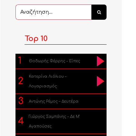
Αναζήτηση
...
Top 10
1
Θοδωρής Φέρρης – Είπες
Κατερίνα Λιόλιου –
2
Λογαριασμός
3
Αντώνης Ρέμος – Δευτέρα
Γιώργος Σαμπάνης – Δε Μ’
4
Αγαπούσες