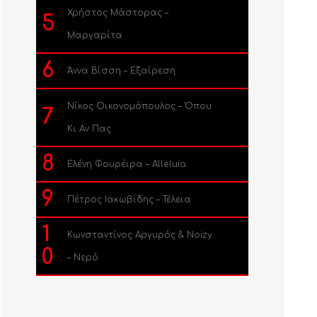
Χρήστος Μάστορας –
5
Μαργαρίτα
6
Άννα Βίσση – Εξαίρεση
Νίκος Οικονομόπουλος – Όπου
7
Κι Αν Πας
8
Ελένη Φουρέιρα – Alleluia
9
Πέτρος Ιακωβίδης – Τέλεια
1
Κωνσταντίνος Αργυρός & Noizy
0
– Νερό