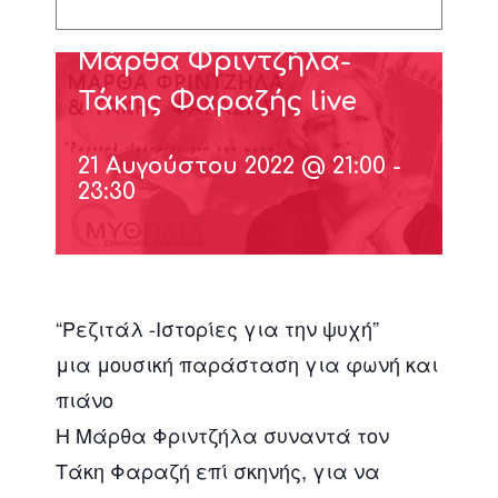
Μάρθα Φριντζήλα-
Τάκης Φαραζής live
21 Αυγούστου 2022 @ 21:00
-
23:30
“Ρεζιτάλ -Ιστορίες για την ψυχή”
μια μουσική παράσταση για φωνή και
πιάνο
Η Μάρθα Φριντζήλα συναντά τον
Τάκη Φαραζή επί σκηνής, για να