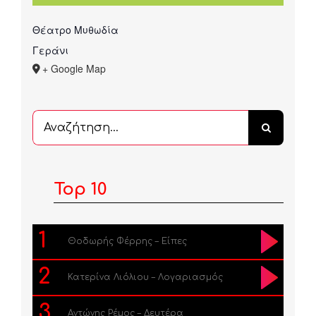
Θέατρο Μυθωδία
Γεράνι
+ Google Map
Αναζήτηση
...
Top 10
1
Θοδωρής Φέρρης – Είπες
2
Κατερίνα Λιόλιου – Λογαριασμός
3
Αντώνης Ρέμος – Δευτέρα