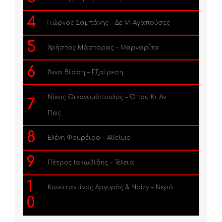
4
Γιώργος Σαμπάνης – Δε Μ’ Αγαπούσες
5
Χρήστος Μάστορας – Μαργαρίτα
6
Άννα Βίσση – Εξαίρεση
Νίκος Οικονομόπουλος – Όπου Κι Αν
7
Πας
8
Ελένη Φουρέιρα – Alleluia
9
Πέτρος Ιακωβίδης – Τέλεια
1
Κωνσταντίνος Αργυρός & Noizy – Νερό
0