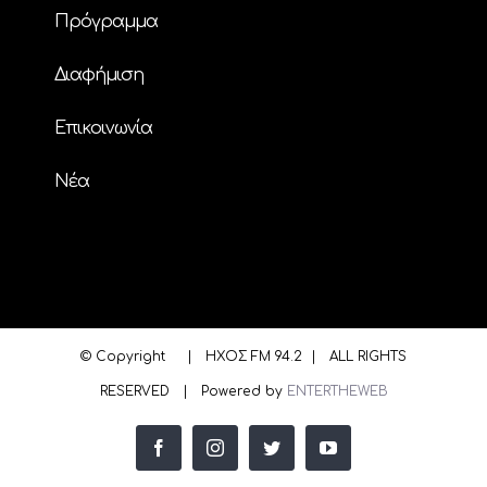
Πρόγραμμα
Διαφήμιση
Επικοινωνία
Nέα
© Copyright
| ΗΧΟΣ FM 94.2 | ALL RIGHTS
RESERVED | Powered by
ENTERTHEWEB
facebook
instagram
twitter
youtube