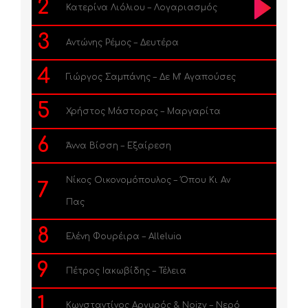
2
Κατερίνα Λιόλιου – Λογαριασμός
3
Αντώνης Ρέμος – Δευτέρα
4
Γιώργος Σαμπάνης – Δε Μ’ Αγαπούσες
5
Χρήστος Μάστορας – Μαργαρίτα
6
Άννα Βίσση – Εξαίρεση
Νίκος Οικονομόπουλος – Όπου Κι Αν
7
Πας
8
Ελένη Φουρέιρα – Alleluia
9
Πέτρος Ιακωβίδης – Τέλεια
1
Κωνσταντίνος Αργυρός & Noizy – Νερό