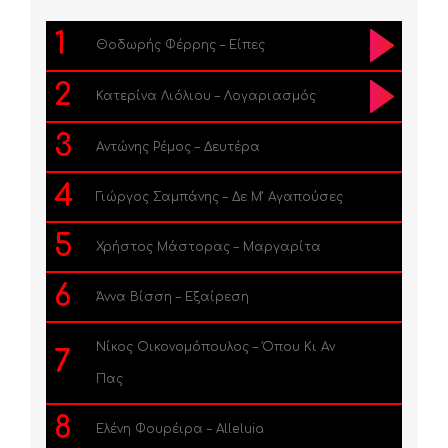
1
Θοδωρής Φέρρης – Είπες
2
Κατερίνα Λιόλιου – Λογαριασμός
3
Αντώνης Ρέμος – Δευτέρα
4
Γιώργος Σαμπάνης – Δε Μ’ Αγαπούσες
5
Χρήστος Μάστορας – Μαργαρίτα
6
Άννα Βίσση – Εξαίρεση
Νίκος Οικονομόπουλος – Όπου Κι Αν
7
Πας
8
Ελένη Φουρέιρα – Alleluia