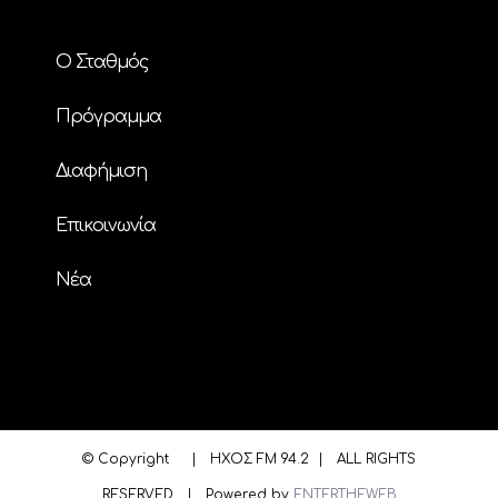
Ο Σταθμός
Πρόγραμμα
Διαφήμιση
Επικοινωνία
Nέα
© Copyright
| ΗΧΟΣ FM 94.2 | ALL RIGHTS
RESERVED | Powered by
ENTERTHEWEB