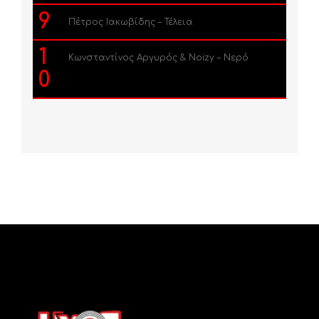
9
Πέτρος Ιακωβίδης – Τέλεια
1
Κωνσταντίνος Αργυρός & Noizy – Νερό
0