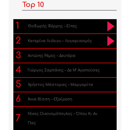
Top 10
1
Θοδωρής Φέρρης – Είπες
2
Κατερίνα Λιόλιου – Λογαριασμός
3
Αντώνης Ρέμος – Δευτέρα
4
Γιώργος Σαμπάνης – Δε Μ’ Αγαπούσες
5
Χρήστος Μάστορας – Μαργαρίτα
6
Άννα Βίσση – Εξαίρεση
Νίκος Οικονομόπουλος – Όπου Κι Αν
7
Πας