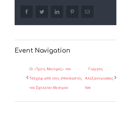
facebook
twitter
linkedin
pinterest
Email
Event Navigation
Οι «Τρεις Αδελφές» του
Γιώργος
Τσέχοφ από τους σπουδαστές
Αλεξαντωνάκης
του Σχολείου Θεάτρου
live