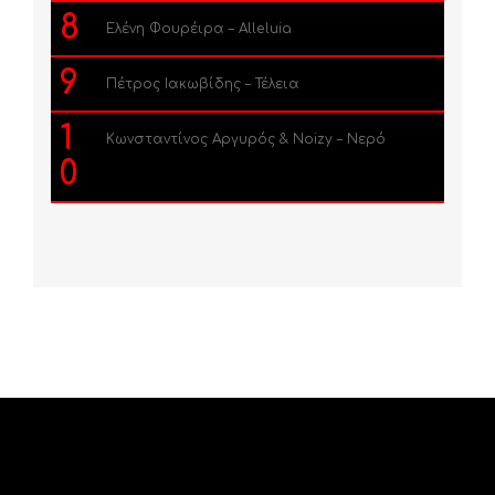
8
Ελένη Φουρέιρα – Alleluia
9
Πέτρος Ιακωβίδης – Τέλεια
1
Κωνσταντίνος Αργυρός & Noizy – Νερό
0