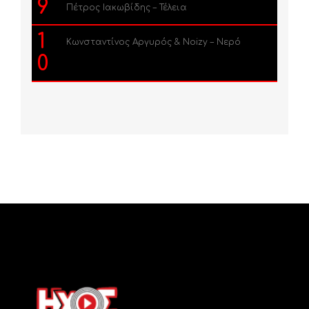
9
Πέτρος Ιακωβίδης – Τέλεια
1
Κωνσταντίνος Αργυρός & Noizy – Νερό
0