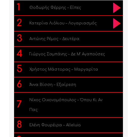
1
Θοδωρής Φέρρης – Είπες
2
Κατερίνα Λιόλιου – Λογαριασμός
3
Αντώνης Ρέμος – Δευτέρα
4
Γιώργος Σαμπάνης – Δε Μ’ Αγαπούσες
5
Χρήστος Μάστορας – Μαργαρίτα
6
Άννα Βίσση – Εξαίρεση
Νίκος Οικονομόπουλος – Όπου Κι Αν
7
Πας
8
Ελένη Φουρέιρα – Alleluia