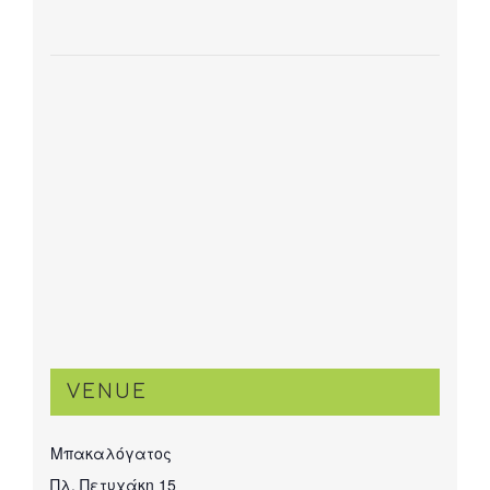
VENUE
Μπακαλόγατος
Πλ. Πετυχάκη 15