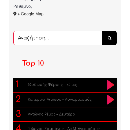
Ρέθυμνο
,
+ Google Map
Αναζήτηση
...
Top 10
1
Θοδωρής Φέρρης – Είπες
2
Κατερίνα Λιόλιου – Λογαριασμός
3
Αντώνης Ρέμος – Δευτέρα
4
Γιώργος Σαμπάνης – Δε Μ’ Αγαπούσες