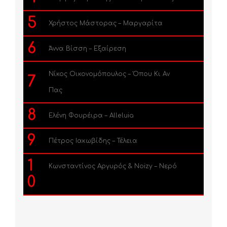
5
Χρήστος Μάστορας – Μαργαρίτα
6
Άννα Βίσση – Εξαίρεση
Νίκος Οικονομόπουλος – Όπου Κι Αν
7
Πας
8
Ελένη Φουρέιρα – Alleluia
9
Πέτρος Ιακωβίδης – Τέλεια
1
Κωνσταντίνος Αργυρός & Noizy – Νερό
0