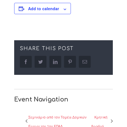
Add to calendar
SHARE THIS POST
facebook
twitter
linkedin
pinterest
Email
Event Navigation
Σεμινάριο από τον Τομέα Δομικών
Κρητική
Έργων του 1ου ΕΠΑΛ
βραδιά