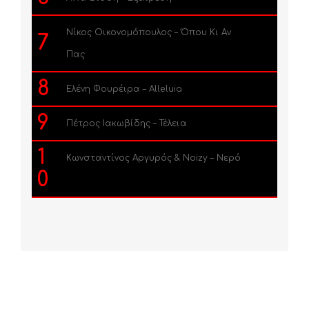
Νίκος Οικονομόπουλος – Όπου Κι Αν
7
Πας
8
Ελένη Φουρέιρα – Alleluia
9
Πέτρος Ιακωβίδης – Τέλεια
1
Κωνσταντίνος Αργυρός & Noizy – Νερό
0