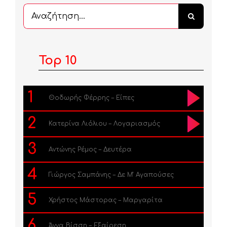
Αναζήτηση
...
Top 10
1
Θοδωρής Φέρρης – Είπες
2
Κατερίνα Λιόλιου – Λογαριασμός
3
Αντώνης Ρέμος – Δευτέρα
4
Γιώργος Σαμπάνης – Δε Μ’ Αγαπούσες
5
Χρήστος Μάστορας – Μαργαρίτα
6
Άννα Βίσση – Εξαίρεση