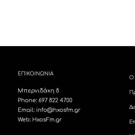
ΕΠΙΚΟΙΝΩΝΙΑ
Ο 
Μπερνιδάκη 8
Π
Phone: 697 822 4700
Δι
Email:
info@hxosfm.gr
Web:
HxosFm.gr
Επ