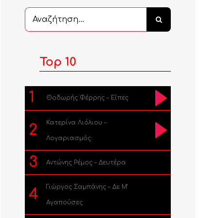
Αναζήτηση
...
Top 10
1
Θοδωρής Φέρρης – Είπες
Κατερίνα Λιόλιου –
2
Λογαριασμός
3
Αντώνης Ρέμος – Δευτέρα
Γιώργος Σαμπάνης – Δε Μ’
4
Αγαπούσες