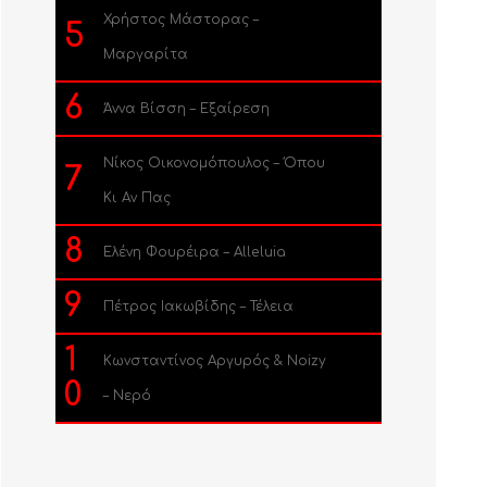
Χρήστος Μάστορας –
5
Μαργαρίτα
6
Άννα Βίσση – Εξαίρεση
Νίκος Οικονομόπουλος – Όπου
7
Κι Αν Πας
8
Ελένη Φουρέιρα – Alleluia
9
Πέτρος Ιακωβίδης – Τέλεια
1
Κωνσταντίνος Αργυρός & Noizy
0
– Νερό