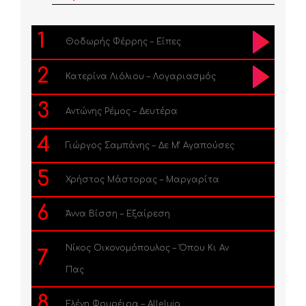
1
Θοδωρής Φέρρης – Είπες
2
Κατερίνα Λιόλιου – Λογαριασμός
3
Αντώνης Ρέμος – Δευτέρα
4
Γιώργος Σαμπάνης – Δε Μ’ Αγαπούσες
5
Χρήστος Μάστορας – Μαργαρίτα
6
Άννα Βίσση – Εξαίρεση
Νίκος Οικονομόπουλος – Όπου Κι Αν
7
Πας
8
Ελένη Φουρέιρα – Alleluia