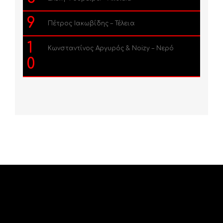
9
Πέτρος Ιακωβίδης – Τέλεια
1
Κωνσταντίνος Αργυρός & Noizy – Νερό
0