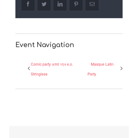
facebook
twitter
linkedin
pinterest
Email
Event Navigation
Comic party από την κ.ο.
Masque Latin
Stringless
Party