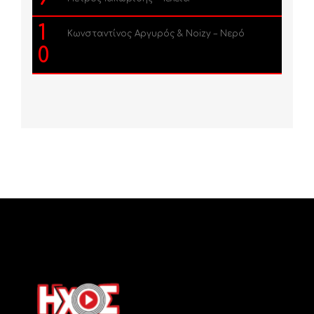
1
Κωνσταντίνος Αργυρός & Noizy – Νερό
0