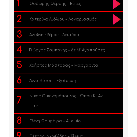
1
Θοδωρής Φέρρης – Είπες
2
Κατερίνα Λιόλιου – Λογαριασμός
3
Αντώνης Ρέμος – Δευτέρα
4
Γιώργος Σαμπάνης – Δε Μ’ Αγαπούσες
5
Χρήστος Μάστορας – Μαργαρίτα
6
Άννα Βίσση – Εξαίρεση
Νίκος Οικονομόπουλος – Όπου Κι Αν
7
Πας
8
Ελένη Φουρέιρα – Alleluia
9
Πέτρος Ιακωβίδης – Τέλεια