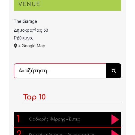
VENUE
The Garage
Δημοκρατίας 53
Ρέθυμνο
,
+ Google Map
Αναζήτηση
...
Top 10
1
Θοδωρής Φέρρης – Είπες
2
Κατερίνα Λιόλιου – Λογαριασμός