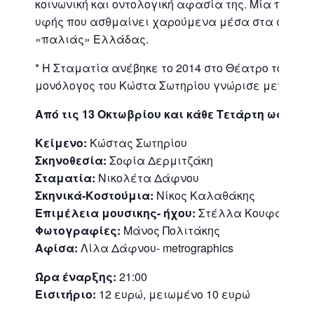
κοινωνική και οντολογική αφασία της. Μία περίε
υφής που ασθμαίνει χαρούμενα μέσα στα στερεότ
«παλιάς» Ελλάδας.
* Η Σταματία ανέβηκε το 2014 στο Θέατρο του Νέ
μονόλογος του Κώστα Σωτηρίου γνώρισε μεγάλη ε
Από τις 13 Οκτωβρίου και κάθε Τετάρτη ως τις 
Κείμενο:
Κώστας Σωτηρίου
Σκηνοθεσία:
Σοφία Δερμιτζάκη
Σταματία:
Νικολέτα Δάφνου
Σκηνικά-Κοστούμια:
Νίκος Καλαθάκης
Επιμέλεια μουσικης- ήχου:
Στέλλα Κουφάκη, Σο
Φωτογραφίες:
Μάνος Πολιτάκης
Αφίσα:
Λίλα Δάφνου- metrographics
Ώρα έναρξης:
21:00
Εισιτήριο:
12 ευρώ, μειωμένο 10 ευρώ