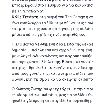
επιστρέφουν στο Ρέθυμνο για να κατακτήσουν και 
με τη “
Σταματία
“!
Κάθε Τετάρτη
στη σκηνή του The Garage η αγαπη
ένα ανάλαφρο ταξίδι στην Αθήνα στις πρώτες δε
και μία επί της ουσίας αφήγηση της πολύπαθης σ
μέσα από τις γρίλιες ενός παραθύρου.
Η Σταματία γεννημένη στα μέσα της δεκαετίας το
δημοσίου υπάλληλου και αρραβωνιασμένη με λοχ
μονολογεί αδυνατώντας να παρακολουθήσει και κ
που προχωράει δίπλα της. Είναι μια γυναίκα πρ
πατρίς – θρησκεία – οικογένεια, που διατηρεί ακ
από τους γονείς της, και αντιμετωπίζει τους πά
αρνούμενη πεισματικά να σκεφτεί οτιδήποτε κακ
Ο Κώστας Σωτηρίου φλερτάρει με την παρωδία, 
επιδερμικά κωμικό τύπο, μας παραδίδει έναν κα
ηρωίδα γλαφυρή και παράδοξα συμπαθή μέσα στην