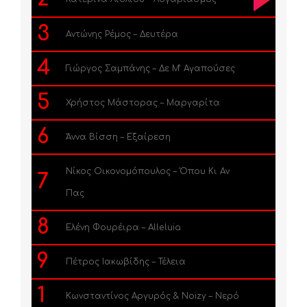
3
Αντώνης Ρέμος – Δευτέρα
4
Γιώργος Σαμπάνης – Δε Μ’ Αγαπούσες
5
Χρήστος Μάστορας – Μαργαρίτα
6
Άννα Βίσση – Εξαίρεση
Νίκος Οικονομόπουλος – Όπου Κι Αν
7
Πας
8
Ελένη Φουρέιρα – Alleluia
9
Πέτρος Ιακωβίδης – Τέλεια
1
Κωνσταντίνος Αργυρός & Noizy – Νερό