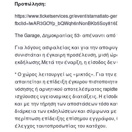
Προπώληση:
https://www.ticketservices.gr/event/stamatiato-genos-a
fbclid=IwAR3GOYp_bQWqh6nNonBKb5Soy816DdO_J
The Garage, Δημοκρατίας 53- απέναντι από το Μη
Για λόγους ασφαλείας και για την αποφυγή καθ
συνιστάται η έγκαιρη προσέλευση, μισή ώρα πριν
εκδήλωσης.Μετά την έναρξη, η είσοδος δεν θα επ
* Ο χώρος λειτουργεί ως «μικτός». Για την είσοδο
απαιτείται η επίδειξη έγκυρου πιστοποιητικού εμ
νόσησης ή αρνητικού αποτελέσματος rapidtest 48
ισχύουσες υγειονομικες διατάξεις. Η είσοδος γίν
και με την τήρηση των αποστάσεων τόσο κατά την
διάρκεια των εκδηλώσεων και σύμφωνα με τις οδ
περίπτωση επίδειξης επίσημου εγγράφου, θα δι
έλεγχος ταυτοπροσωπίας του κατόχου.