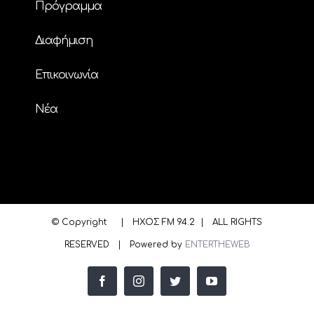
Πρόγραμμα
Διαφήμιση
Επικοινωνία
Nέα
© Copyright
| ΗΧΟΣ FM 94.2 | ALL RIGHTS
RESERVED | Powered by
ENTERTHEWEB
facebook
instagram
twitter
youtube