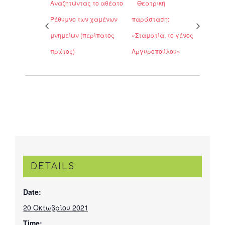
Αναζητώντας το αθέατο
Θεατρική
Ρέθυμνο των χαμένων
παράσταση:
μνημείων (περίπατος
«Σταματία, το γένος
πρώτος)
Αργυροπούλου»
DETAILS
Date:
20 Οκτωβρίου 2021
Time: