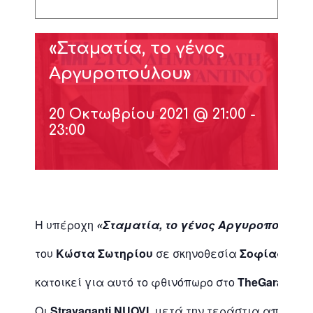
Θεατρική παράσταση:
«Σταματία, το γένος
Αργυροπούλου»
20 Οκτωβρίου 2021 @ 21:00
-
23:00
Η υπέροχη
«Σταματία, το γένος Αργυροπούλου
του
Κώστα Σωτηρίου
σε σκηνοθεσία
Σοφίας Δερ
κατοικεί για αυτό το φθινόπωρο στο
TheGarage
.
Οι
Stravaganti NUOVI
, μετά την τεράστια απήχηση 