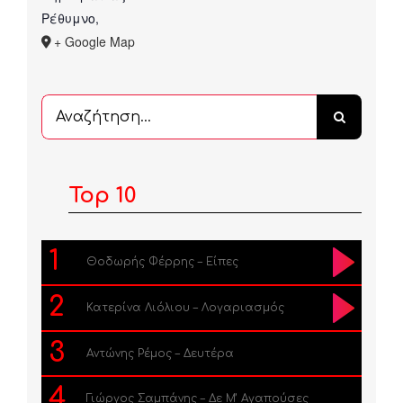
Ρέθυμνο
,
+ Google Map
Αναζήτηση
...
Top 10
1
Θοδωρής Φέρρης – Είπες
2
Κατερίνα Λιόλιου – Λογαριασμός
3
Αντώνης Ρέμος – Δευτέρα
4
Γιώργος Σαμπάνης – Δε Μ’ Αγαπούσες