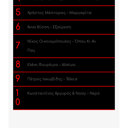
5
Χρήστος Μάστορας – Μαργαρίτα
6
Άννα Βίσση – Εξαίρεση
Νίκος Οικονομόπουλος – Όπου Κι Αν
7
Πας
8
Ελένη Φουρέιρα – Alleluia
9
Πέτρος Ιακωβίδης – Τέλεια
1
Κωνσταντίνος Αργυρός & Noizy – Νερό
0