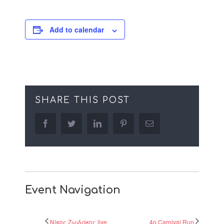
Add to calendar
SHARE THIS POST
facebook
twitter
linkedin
pinterest
Email
Event Navigation
Νίκος Ζωιδάκης live
4o Carnival Run