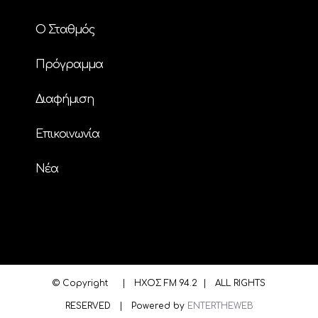
Ο Σταθμός
Πρόγραμμα
Διαφήμιση
Επικοινωνία
Nέα
© Copyright
| ΗΧΟΣ FM 94.2 | ALL RIGHTS
RESERVED | Powered by
ENTERTHEWEB