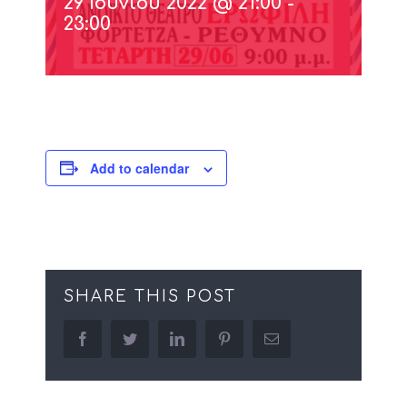
29 Ιουνίου 2022 @ 21:00
-
23:00
Add to calendar
SHARE THIS POST
facebook
twitter
linkedin
pinterest
Email