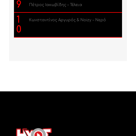
9
Πέτρος Ιακωβίδης – Τέλεια
1
Κωνσταντίνος Αργυρός & Noizy – Νερό
0