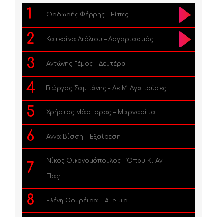
1
Θοδωρής Φέρρης – Είπες
2
Κατερίνα Λιόλιου – Λογαριασμός
3
Αντώνης Ρέμος – Δευτέρα
4
Γιώργος Σαμπάνης – Δε Μ’ Αγαπούσες
5
Χρήστος Μάστορας – Μαργαρίτα
6
Άννα Βίσση – Εξαίρεση
Νίκος Οικονομόπουλος – Όπου Κι Αν
7
Πας
8
Ελένη Φουρέιρα – Alleluia