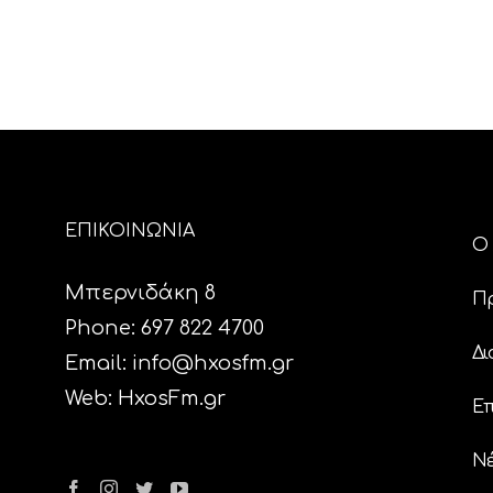
ΕΠΙΚΟΙΝΩΝΙΑ
Ο 
Μπερνιδάκη 8
Π
Phone: 697 822 4700
Δι
Email:
info@hxosfm.gr
Web:
HxosFm.gr
Επ
N