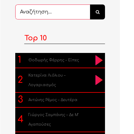
Αναζήτηση
...
Top 10
1
Θοδωρής Φέρρης – Είπες
Κατερίνα Λιόλιου –
2
Λογαριασμός
3
Αντώνης Ρέμος – Δευτέρα
Γιώργος Σαμπάνης – Δε Μ’
4
Αγαπούσες