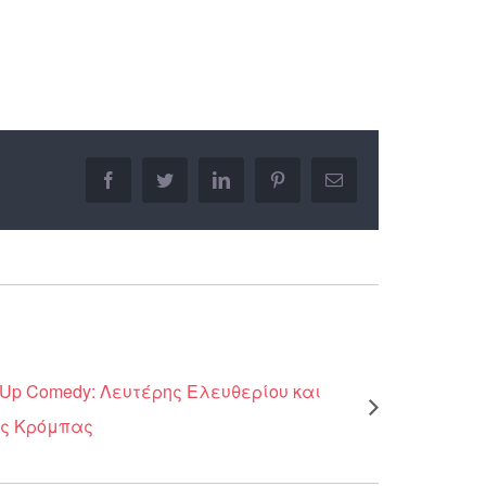
facebook
twitter
linkedin
pinterest
Email
 Up Comedy: Λευτέρης Ελευθερίου και
ς Κρόμπας