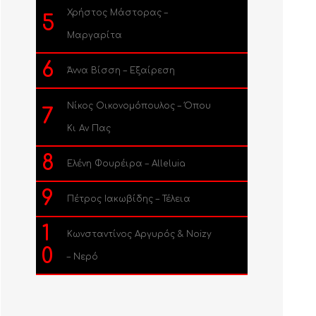
Χρήστος Μάστορας –
5
Μαργαρίτα
6
Άννα Βίσση – Εξαίρεση
Νίκος Οικονομόπουλος – Όπου
7
Κι Αν Πας
8
Ελένη Φουρέιρα – Alleluia
9
Πέτρος Ιακωβίδης – Τέλεια
1
Κωνσταντίνος Αργυρός & Noizy
0
– Νερό