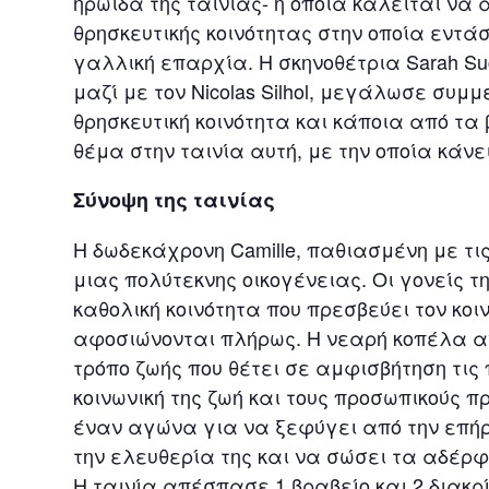
ηρωίδα της ταινίας- η οποία καλείται να
θρησκευτικής κοινότητας στην οποία εντάσ
γαλλική επαρχία. Η σκηνοθέτρια Sarah Su
μαζί με τον Nicolas Silhol, μεγάλωσε συ
θρησκευτική κοινότητα και κάποια από τα
θέμα στην ταινία αυτή, με την οποία κάνε
Σύνοψη της ταινίας
H δωδεκάχρονη Camille, παθιασμένη με τις
μιας πολύτεκνης οικογένειας. Οι γονείς 
καθολική κοινότητα που πρεσβεύει τον κοι
αφοσιώνονται πλήρως. Η νεαρή κοπέλα α
τρόπο ζωής που θέτει σε αμφισβήτηση τις 
κοινωνική της ζωή και τους προσωπικούς π
έναν αγώνα για να ξεφύγει από την επήρ
την ελευθερία της και να σώσει τα αδέρφ
Η ταινία απέσπασε 1 βραβείο και 2 διακ