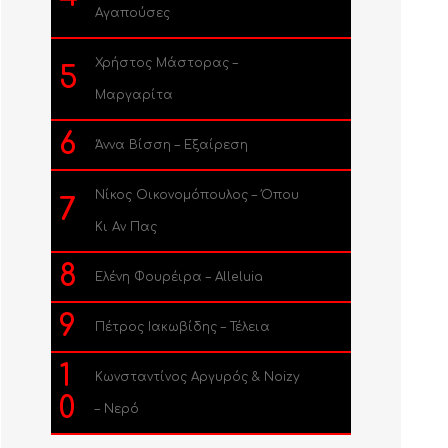
Αγαπούσες
Χρήστος Μάστορας –
5
Μαργαρίτα
6
Άννα Βίσση – Εξαίρεση
Νίκος Οικονομόπουλος – Όπου
7
Κι Αν Πας
8
Ελένη Φουρέιρα – Alleluia
9
Πέτρος Ιακωβίδης – Τέλεια
1
Κωνσταντίνος Αργυρός & Noizy
0
– Νερό