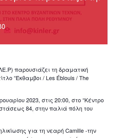
30
ΛΕ.Ρ) παρουσιάζει τη δραματική
λο “Έκθαμβοι / Les Éblouis / The
ουαρίου 2023, στις 20:00, στο “Κέντρο
ιστάσεως 84, στην παλιά πόλη του
λικίωσης για τη νεαρή Camille -την