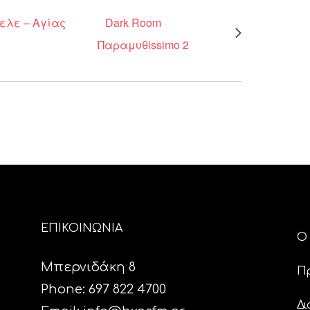
δελε – Αγίας
Dark Room
Παραμυθissimo 2
ΕΠΙΚΟΙΝΩΝΙΑ
Ο 
Μπερνιδάκη 8
Π
Phone: 697 822 4700
Δι