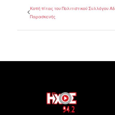
Κοπή πίτας του Πολιτιστικού Συλλόγου Ά
Παρασκευής