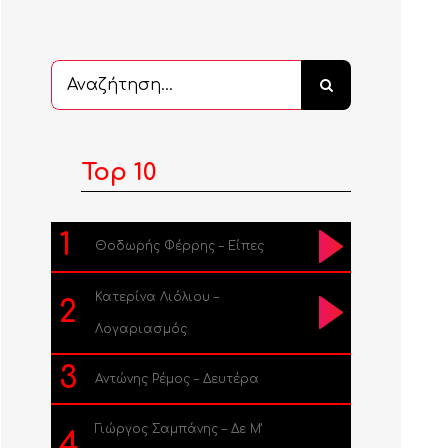
Αναζήτηση
...
Top 10
1
Θοδωρής Φέρρης – Είπες
Κατερίνα Λιόλιου –
2
Λογαριασμός
3
Αντώνης Ρέμος – Δευτέρα
Γιώργος Σαμπάνης – Δε Μ’
4