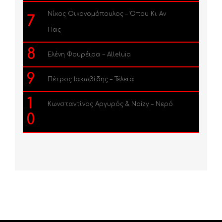
Νίκος Οικονομόπουλος – Όπου Κι Αν
7
Πας
8
Ελένη Φουρέιρα – Alleluia
9
Πέτρος Ιακωβίδης – Τέλεια
1
Κωνσταντίνος Αργυρός & Noizy – Νερό
0