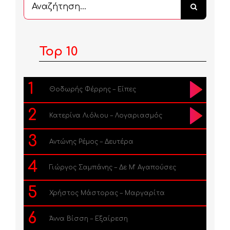
Αναζήτηση
...
Top 10
1
Θοδωρής Φέρρης – Είπες
2
Κατερίνα Λιόλιου – Λογαριασμός
3
Αντώνης Ρέμος – Δευτέρα
4
Γιώργος Σαμπάνης – Δε Μ’ Αγαπούσες
5
Χρήστος Μάστορας – Μαργαρίτα
6
Άννα Βίσση – Εξαίρεση