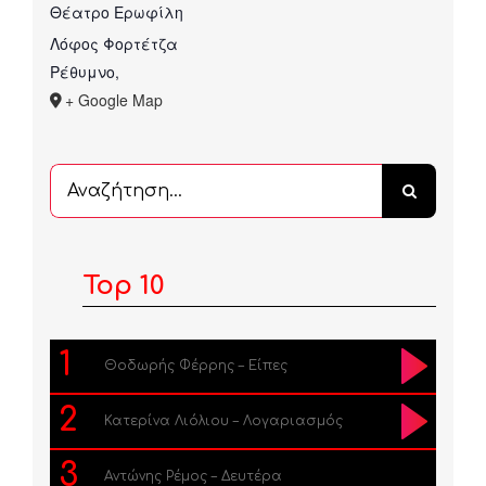
Θέατρο Ερωφίλη
Λόφος Φορτέτζα
Ρέθυμνο
,
+ Google Map
Αναζήτηση
...
Top 10
1
Θοδωρής Φέρρης – Είπες
2
Κατερίνα Λιόλιου – Λογαριασμός
3
Αντώνης Ρέμος – Δευτέρα