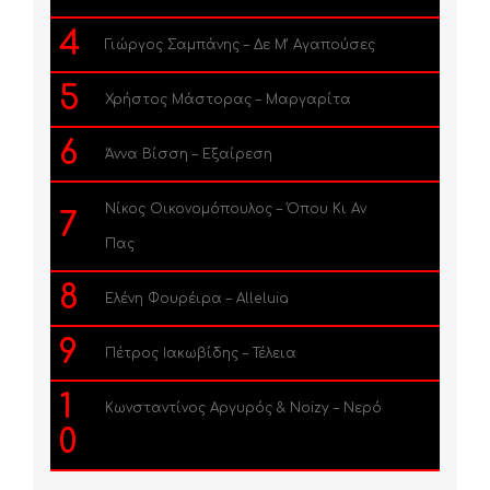
4
Γιώργος Σαμπάνης – Δε Μ’ Αγαπούσες
5
Χρήστος Μάστορας – Μαργαρίτα
6
Άννα Βίσση – Εξαίρεση
Νίκος Οικονομόπουλος – Όπου Κι Αν
7
Πας
8
Ελένη Φουρέιρα – Alleluia
9
Πέτρος Ιακωβίδης – Τέλεια
1
Κωνσταντίνος Αργυρός & Noizy – Νερό
0