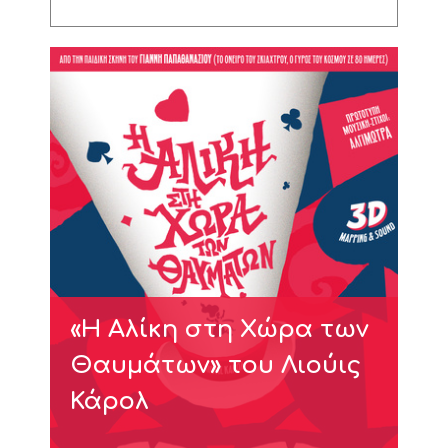
«Η Αλίκη στη Χώρα των
Θαυμάτων» του Λιούις
Κάρολ