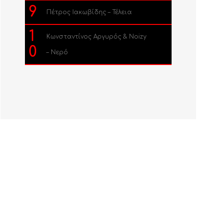
9
Πέτρος Ιακωβίδης – Τέλεια
1
Κωνσταντίνος Αργυρός & Noizy
0
– Νερό