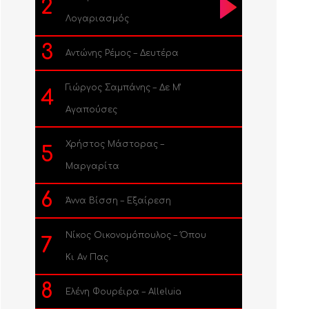
2
Λογαριασμός
3
Αντώνης Ρέμος – Δευτέρα
Γιώργος Σαμπάνης – Δε Μ’
4
Αγαπούσες
Χρήστος Μάστορας –
5
Μαργαρίτα
6
Άννα Βίσση – Εξαίρεση
Νίκος Οικονομόπουλος – Όπου
7
Κι Αν Πας
8
Ελένη Φουρέιρα – Alleluia