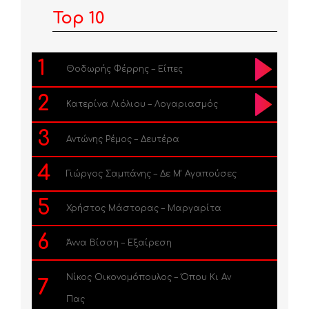
Top 10
1
Θοδωρής Φέρρης – Είπες
2
Κατερίνα Λιόλιου – Λογαριασμός
3
Αντώνης Ρέμος – Δευτέρα
4
Γιώργος Σαμπάνης – Δε Μ’ Αγαπούσες
5
Χρήστος Μάστορας – Μαργαρίτα
6
Άννα Βίσση – Εξαίρεση
Νίκος Οικονομόπουλος – Όπου Κι Αν
7
Πας