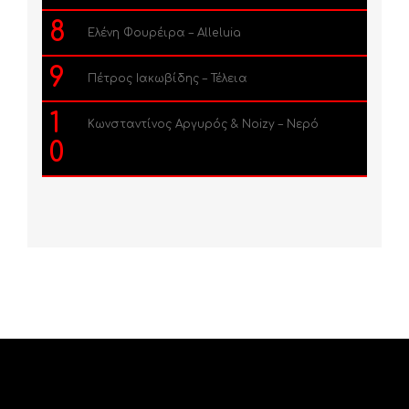
8
Ελένη Φουρέιρα – Alleluia
9
Πέτρος Ιακωβίδης – Τέλεια
1
Κωνσταντίνος Αργυρός & Noizy – Νερό
0