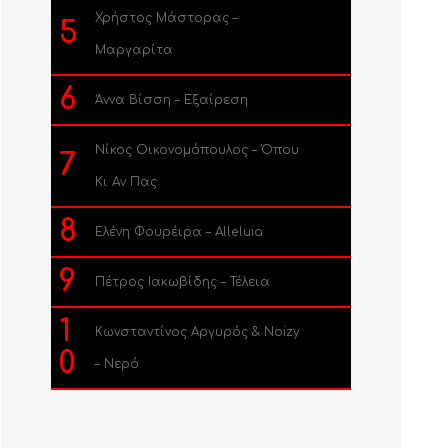
Χρήστος Μάστορας –
5
Μαργαρίτα
6
Άννα Βίσση – Εξαίρεση
Νίκος Οικονομόπουλος – Όπου
7
Κι Αν Πας
8
Ελένη Φουρέιρα – Alleluia
9
Πέτρος Ιακωβίδης – Τέλεια
1
Κωνσταντίνος Αργυρός & Noizy
0
– Νερό