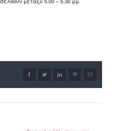
έλθουν μεταξύ 5.00 – 5.30 μμ.
facebook
twitter
linkedin
pinterest
Email