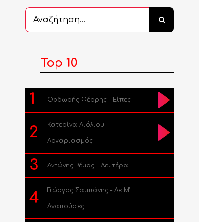
Αναζήτηση
...
Top 10
1
Θοδωρής Φέρρης – Είπες
Κατερίνα Λιόλιου –
2
Λογαριασμός
3
Αντώνης Ρέμος – Δευτέρα
Γιώργος Σαμπάνης – Δε Μ’
4
Αγαπούσες