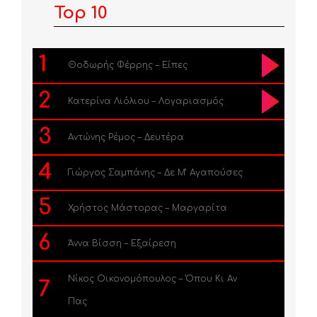
Top 10
1
Θοδωρής Φέρρης – Είπες
2
Κατερίνα Λιόλιου – Λογαριασμός
3
Αντώνης Ρέμος – Δευτέρα
4
Γιώργος Σαμπάνης – Δε Μ’ Αγαπούσες
5
Χρήστος Μάστορας – Μαργαρίτα
6
Άννα Βίσση – Εξαίρεση
Νίκος Οικονομόπουλος – Όπου Κι Αν
7
Πας