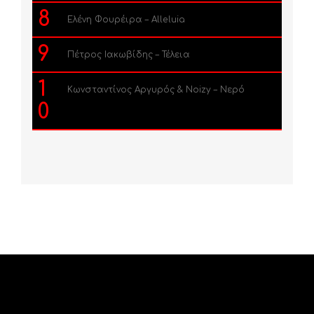
8
Ελένη Φουρέιρα – Alleluia
9
Πέτρος Ιακωβίδης – Τέλεια
1
Κωνσταντίνος Αργυρός & Noizy – Νερό
0