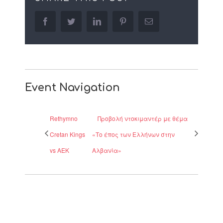
facebook
twitter
linkedin
pinterest
Email
Event Navigation
Rethymno
Προβολή ντοκιμαντέρ με θέμα
Cretan Kings
«Το έπος των Ελλήνων στην
vs ΑΕΚ
Αλβανία»