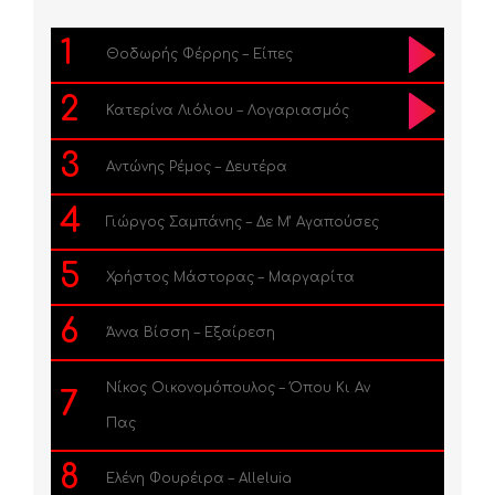
1
Θοδωρής Φέρρης – Είπες
2
Κατερίνα Λιόλιου – Λογαριασμός
3
Αντώνης Ρέμος – Δευτέρα
4
Γιώργος Σαμπάνης – Δε Μ’ Αγαπούσες
5
Χρήστος Μάστορας – Μαργαρίτα
6
Άννα Βίσση – Εξαίρεση
Νίκος Οικονομόπουλος – Όπου Κι Αν
7
Πας
8
Ελένη Φουρέιρα – Alleluia