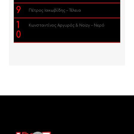
9
Πέτρος Ιακωβίδης – Τέλεια
1
Κωνσταντίνος Αργυρός & Noizy – Νερό
0