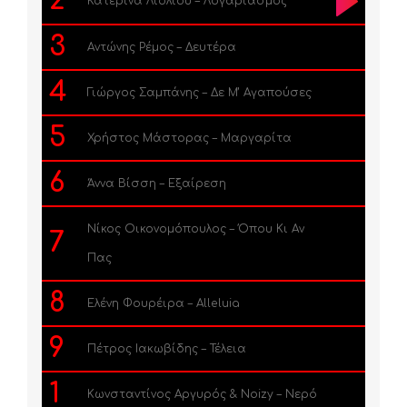
2
Κατερίνα Λιόλιου – Λογαριασμός
3
Αντώνης Ρέμος – Δευτέρα
4
Γιώργος Σαμπάνης – Δε Μ’ Αγαπούσες
5
Χρήστος Μάστορας – Μαργαρίτα
6
Άννα Βίσση – Εξαίρεση
Νίκος Οικονομόπουλος – Όπου Κι Αν
7
Πας
8
Ελένη Φουρέιρα – Alleluia
9
Πέτρος Ιακωβίδης – Τέλεια
1
Κωνσταντίνος Αργυρός & Noizy – Νερό