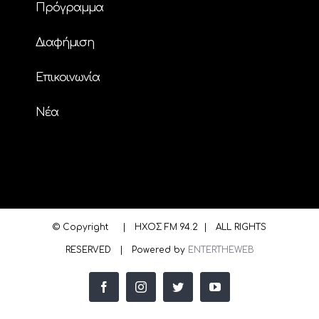
Πρόγραμμα
Διαφήμιση
Επικοινωνία
Nέα
© Copyright
| ΗΧΟΣ FM 94.2 | ALL RIGHTS
RESERVED | Powered by
ENTERTHEWEB
facebook
instagram
twitter
youtube