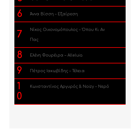
6
Άννα Βίσση – Εξαίρεση
Νίκος Οικονομόπουλος – Όπου Κι Αν
7
Πας
8
Ελένη Φουρέιρα – Alleluia
9
Πέτρος Ιακωβίδης – Τέλεια
1
Κωνσταντίνος Αργυρός & Noizy – Νερό
0