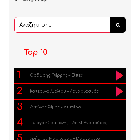
Αναζήτηση
...
Top 10
1
Θοδωρής Φέρρης – Είπες
2
Κατερίνα Λιόλιου – Λογαριασμός
3
Αντώνης Ρέμος – Δευτέρα
4
Γιώργος Σαμπάνης – Δε Μ’ Αγαπούσες
5
Χρήστος Μάστορας – Μαργαρίτα