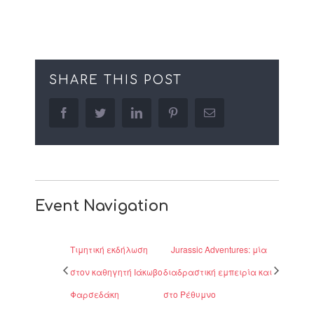
SHARE THIS POST
facebook
twitter
linkedin
pinterest
Email
Event Navigation
Τιμητική εκδήλωση
Jurassic Adventures: μία
στον καθηγητή Ιάκωβο
διαδραστική εμπειρία και
Φαρσεδάκη
στο Ρέθυμνο