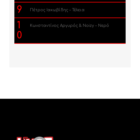
9
Πέτρος Ιακωβίδης – Τέλεια
1
Κωνσταντίνος Αργυρός & Noizy – Νερό
0