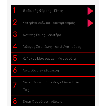
1
Θοδωρής Φέρρης – Είπες
2
Κατερίνα Λιόλιου – Λογαριασμός
3
Αντώνης Ρέμος – Δευτέρα
4
Γιώργος Σαμπάνης – Δε Μ’ Αγαπούσες
5
Χρήστος Μάστορας – Μαργαρίτα
6
Άννα Βίσση – Εξαίρεση
Νίκος Οικονομόπουλος – Όπου Κι Αν
7
Πας
8
Ελένη Φουρέιρα – Alleluia