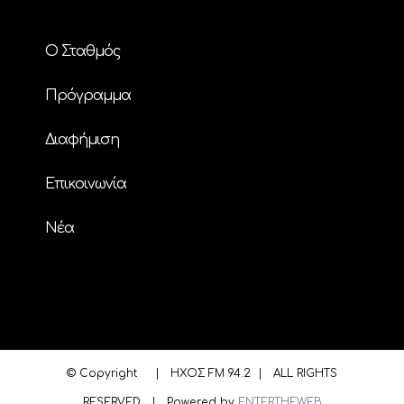
Ο Σταθμός
Πρόγραμμα
Διαφήμιση
Επικοινωνία
Nέα
© Copyright
| ΗΧΟΣ FM 94.2 | ALL RIGHTS
RESERVED | Powered by
ENTERTHEWEB